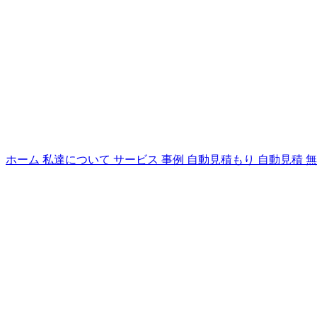
ホーム
私達について
サービス
事例
自動見積もり
自動見積
無