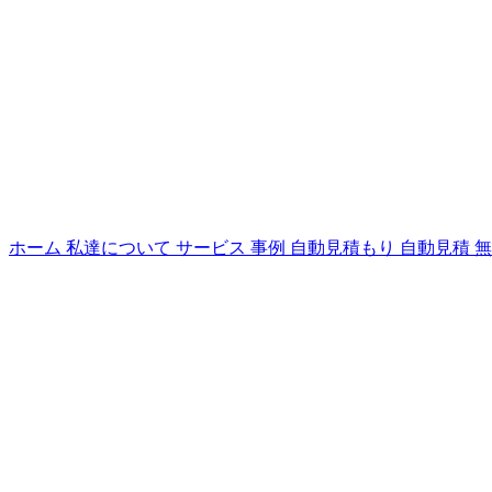
ホーム
私達について
サービス
事例
自動見積もり
自動見積
無