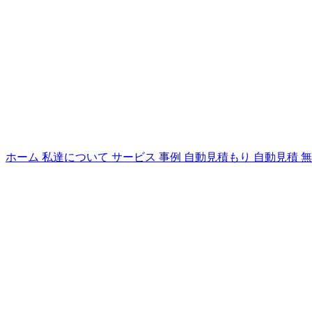
ホーム
私達について
サービス
事例
自動見積もり
自動見積
無